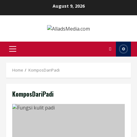
Skip
August 9, 2026
to
content
Primary
Menu
Home
KomposDariPadi
KomposDariPadi