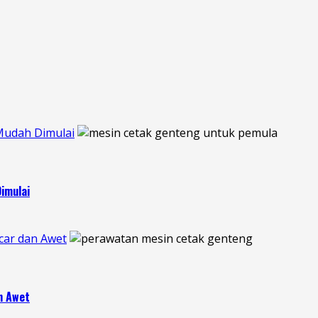
Mudah Dimulai
imulai
car dan Awet
n Awet