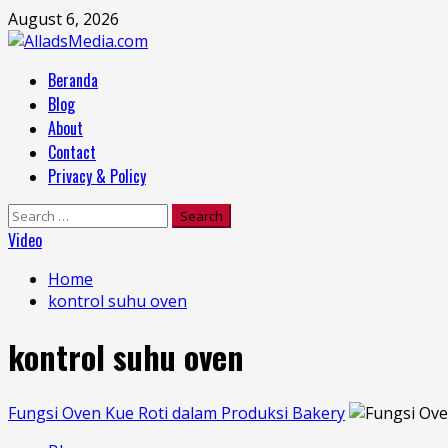
Skip
August 6, 2026
to
content
Primary
Beranda
Menu
Blog
About
Contact
Privacy & Policy
Search
for:
Video
Home
kontrol suhu oven
kontrol suhu oven
Fungsi Oven Kue Roti dalam Produksi Bakery