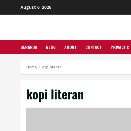
Skip
August 6, 2026
to
content
BERANDA
BLOG
ABOUT
CONTACT
PRIVACY & 
Home
kopi literan
kopi literan