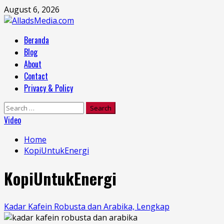
Skip
August 6, 2026
to
content
Primary
Beranda
Menu
Blog
About
Contact
Privacy & Policy
Search
for:
Video
Home
KopiUntukEnergi
KopiUntukEnergi
Kadar Kafein Robusta dan Arabika, Lengkap