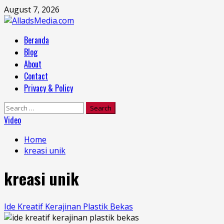
Skip
August 7, 2026
to
content
Primary
Beranda
Menu
Blog
About
Contact
Privacy & Policy
Search
for:
Video
Home
kreasi unik
kreasi unik
Ide Kreatif Kerajinan Plastik Bekas