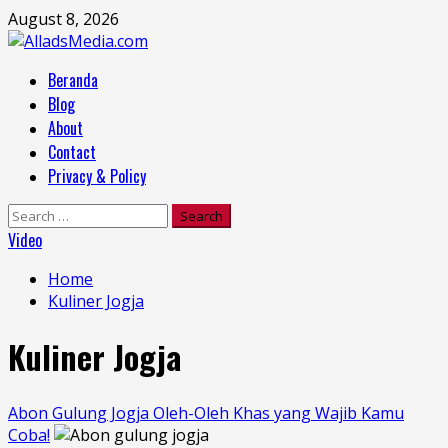
Skip
August 8, 2026
to
content
Primary
Beranda
Menu
Blog
About
Contact
Privacy & Policy
Search
for:
Video
Home
Kuliner Jogja
Kuliner Jogja
Abon Gulung Jogja Oleh-Oleh Khas yang Wajib Kamu
Coba!