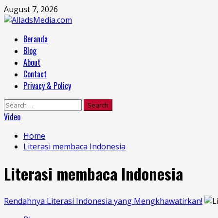
Skip
August 7, 2026
to
content
Primary
Beranda
Menu
Blog
About
Contact
Privacy & Policy
Search
for:
Video
Home
Literasi membaca Indonesia
Literasi membaca Indonesia
Rendahnya Literasi Indonesia yang Mengkhawatirkan!