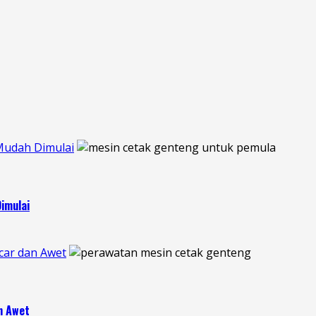
Mudah Dimulai
imulai
car dan Awet
n Awet