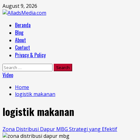
Skip
August 9, 2026
to
content
Primary
Beranda
Menu
Blog
About
Contact
Privacy & Policy
Search
for:
Video
Home
logistik makanan
logistik makanan
Zona Distribusi Dapur MBG Strategi yang Efektif