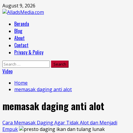
Skip
August 9, 2026
to
content
Primary
Beranda
Menu
Blog
About
Contact
Privacy & Policy
Search
for:
Video
Home
memasak daging anti alot
memasak daging anti alot
Cara Memasak Daging Agar Tidak Alot dan Menjadi
Empuk