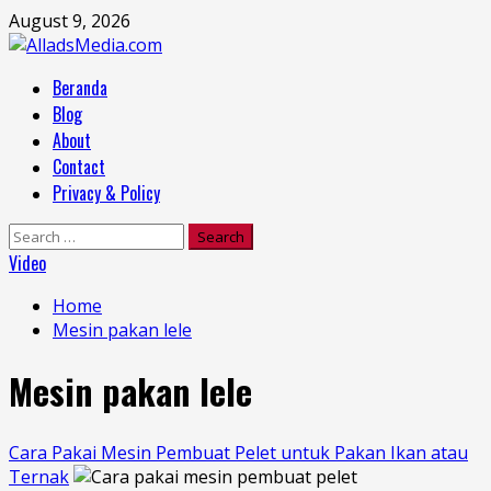
Skip
August 9, 2026
to
content
Primary
Beranda
Menu
Blog
About
Contact
Privacy & Policy
Search
for:
Video
Home
Mesin pakan lele
Mesin pakan lele
Cara Pakai Mesin Pembuat Pelet untuk Pakan Ikan atau
Ternak