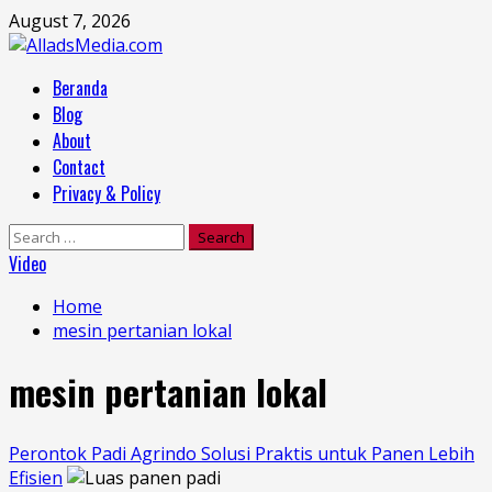
Skip
August 7, 2026
to
content
Primary
Beranda
Menu
Blog
About
Contact
Privacy & Policy
Search
for:
Video
Home
mesin pertanian lokal
mesin pertanian lokal
Perontok Padi Agrindo Solusi Praktis untuk Panen Lebih
Efisien