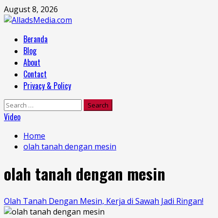
Skip
August 8, 2026
to
content
Primary
Beranda
Menu
Blog
About
Contact
Privacy & Policy
Search
for:
Video
Home
olah tanah dengan mesin
olah tanah dengan mesin
Olah Tanah Dengan Mesin, Kerja di Sawah Jadi Ringan!