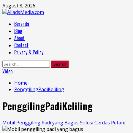
Skip
August 8, 2026
to
content
Primary
Beranda
Menu
Blog
About
Contact
Privacy & Policy
Search
for:
Video
Home
PenggilingPadiKeliling
PenggilingPadiKeliling
Mobil Penggiling Padi yang Bagus Solusi Cerdas Petani