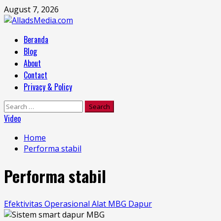
Skip
August 7, 2026
to
content
Primary
Beranda
Menu
Blog
About
Contact
Privacy & Policy
Search
for:
Video
Home
Performa stabil
Performa stabil
Efektivitas Operasional Alat MBG Dapur