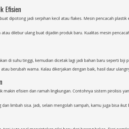
 Efisien
at dipotong jadi serpihan kecil atau flakes. Mesin pencacah plastik ef
 atau dilebur ulang buat dijadiin produk baru. Kualitas mesin pencacah
an di suhu tinggi, kemudian dicetak lagi jadi bahan baru seperti biji p
 atau berubah warna. Kalau dikerjakan dengan baik, hasil daur ulangny
n
 makin efisien dan ramah lingkungan. Contohnya sistem pirolisis yang
g dan limbah sisa. Jadi, selain mengolah sampah, kamu juga bisa ikut 