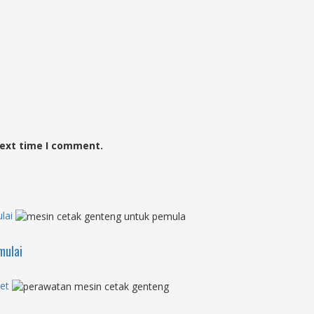
next time I comment.
lai
mulai
et