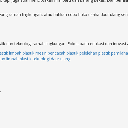
 tapi juga soal menciptakan nilai baru dari barang bekas. Dari pe
an yang ramah lingkungan, atau bahkan coba buka usaha daur ulang sen
tik dan teknologi ramah lingkungan. Fokus pada edukasi dan inovasi a
astik
limbah plastik
mesin pencacah plastik
pelelehan plastik
pemilaha
an limbah plastik
teknologi daur ulang
*