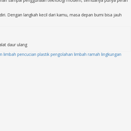
milahan sampai penggunaan teknologi modern, semuanya punya peran
diri. Dengan langkah kecil dari kamu, masa depan bumi bisa jauh
lat daur ulang
n limbah
pencucian plastik
pengolahan limbah ramah lingkungan