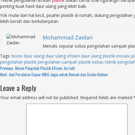
Teknik pengolahan limbah
plastik
bukan cuma soal ngurangin sampah,
penting buat hasil daur ulang yang lebih baik.
Yok mulai dari hal kecil, pisahin plastik di rumah, dukung pengolah
lebih bersih dan berkelanjutan.
Mohammad Zaidan
Menulis seputar solusi pengolahan sampah plas
Tags:
bisnis daur ulang
daur ulang efisien
daur ulang plastik
inovasi pl
pengolahan plastik
pengolahan sampah
plastik bekas
teknik pengolah
Continue
Previous:
Mesin Pengolah Plastik Efisien, Ini Loh!
Next:
Jual Peralatan Dapur MBG Jogja untuk Rumah dan Usaha Kuliner
Reading
Leave a Reply
Your email address will not be published.
Required fields are marked