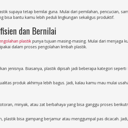
astik supaya tetap bernilai guna. Mulai dari pemilahan, pencucian, 
ng bisa bantu kamu lebih peduli lingkungan sekaligus produktif.
isien dan Bernilai
engolahan plastik
punya tujuan masing-masing. Mulai dari menjaga ku
dipakai dalam proses pengolahan limbah plastik.
n jenisnya. Biasanya, plastik dipisah jadi beberapa kategori seperti
ualitas produk akhirnya lebih bagus. Jadi, kalau kamu mau mulai usaha
a kotoran, minyak, atau zat berbahaya yang bisa ganggu proses berikut
ah, plastik bisa gampang berjamur atau menggumpal pas dicacah. Jadi, 