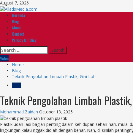
Skip
August 7, 2026
to
content
Primary
Beranda
Menu
Blog
About
Contact
Privacy & Policy
Search
for:
Video
Home
Blog
Teknik Pengolahan Limbah Plastik, Gini Loh!
Blog
Teknik Pengolahan Limbah Plastik, 
Mohammad Zaidan
October 13, 2025
Plastik udah jadi bagian penting dalam kehidupan sehari-hari, mulai 
lingkungan kalau nggak diolah dengan benar. Nah, di sinilah pentin