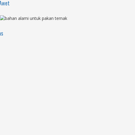
 Awet
as