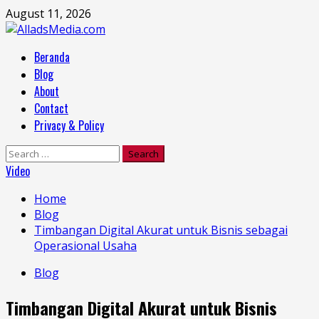
Skip
August 11, 2026
to
content
Primary
Beranda
Menu
Blog
About
Contact
Privacy & Policy
Search
for:
Video
Home
Blog
Timbangan Digital Akurat untuk Bisnis sebagai
Operasional Usaha
Blog
Timbangan Digital Akurat untuk Bisnis