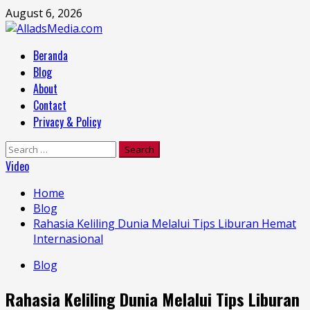
Skip
August 6, 2026
to
content
Primary
Beranda
Menu
Blog
About
Contact
Privacy & Policy
Search
for:
Video
Home
Blog
Rahasia Keliling Dunia Melalui Tips Liburan Hemat
Internasional
Blog
Rahasia Keliling Dunia Melalui Tips Liburan