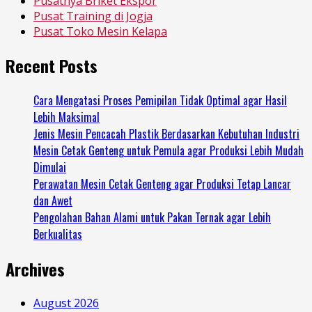
Pusatnya Briket Ekspor
Pusat Training di Jogja
Pusat Toko Mesin Kelapa
Recent Posts
Cara Mengatasi Proses Pemipilan Tidak Optimal agar Hasil
Lebih Maksimal
Jenis Mesin Pencacah Plastik Berdasarkan Kebutuhan Industri
Mesin Cetak Genteng untuk Pemula agar Produksi Lebih Mudah
Dimulai
Perawatan Mesin Cetak Genteng agar Produksi Tetap Lancar
dan Awet
Pengolahan Bahan Alami untuk Pakan Ternak agar Lebih
Berkualitas
Archives
August 2026