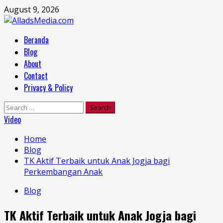
Skip
August 9, 2026
to
content
Primary
Beranda
Menu
Blog
About
Contact
Privacy & Policy
Search
for:
Video
Home
Blog
TK Aktif Terbaik untuk Anak Jogja bagi
Perkembangan Anak
Blog
TK Aktif Terbaik untuk Anak Jogja bagi