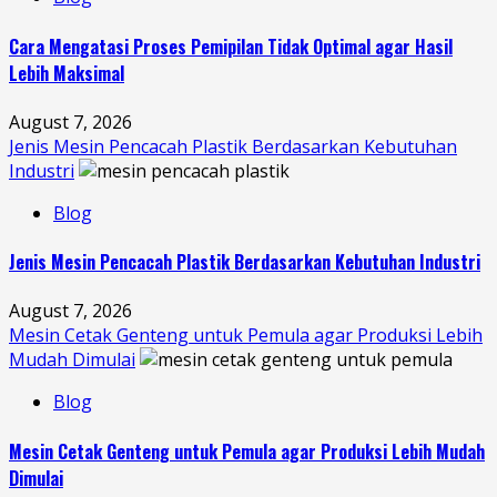
Cara Mengatasi Proses Pemipilan Tidak Optimal agar Hasil
Lebih Maksimal
August 7, 2026
Jenis Mesin Pencacah Plastik Berdasarkan Kebutuhan
Industri
Blog
Jenis Mesin Pencacah Plastik Berdasarkan Kebutuhan Industri
August 7, 2026
Mesin Cetak Genteng untuk Pemula agar Produksi Lebih
Mudah Dimulai
Blog
Mesin Cetak Genteng untuk Pemula agar Produksi Lebih Mudah
Dimulai