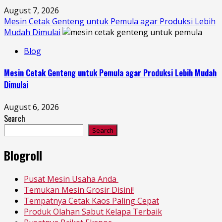
August 7, 2026
Mesin Cetak Genteng untuk Pemula agar Produksi Lebih
Mudah Dimulai
Blog
Mesin Cetak Genteng untuk Pemula agar Produksi Lebih Mudah
Dimulai
August 6, 2026
Search
Search
Blogroll
Pusat Mesin Usaha Anda
Temukan Mesin Grosir Disini!
Tempatnya Cetak Kaos Paling Cepat
Produk Olahan Sabut Kelapa Terbaik