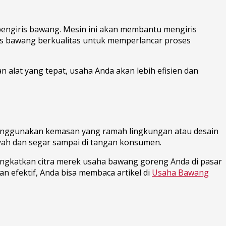
ngiris bawang. Mesin ini akan membantu mengiris
is bawang berkualitas untuk memperlancar proses
n alat yang tepat, usaha Anda akan lebih efisien dan
a menggunakan kemasan yang ramah lingkungan atau desain
yah dan segar sampai di tangan konsumen.
ingkatkan citra merek usaha bawang goreng Anda di pasar
n efektif, Anda bisa membaca artikel di
Usaha Bawang