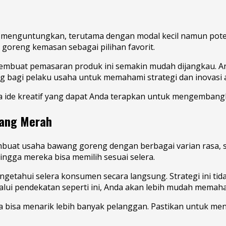
enguntungkan, terutama dengan modal kecil namun potens
 goreng kemasan sebagai pilihan favorit.
embuat pemasaran produk ini semakin mudah dijangkau. 
ing bagi pelaku usaha untuk memahami strategi dan inovasi ag
rapa ide kreatif yang dapat Anda terapkan untuk mengemb
wang Merah
mbuat usaha bawang goreng dengan berbagai varian rasa, s
ingga mereka bisa memilih sesuai selera.
ngetahui selera konsumen secara langsung. Strategi ini tid
lui pendekatan seperti ini, Anda akan lebih mudah memaha
isa menarik lebih banyak pelanggan. Pastikan untuk mengg