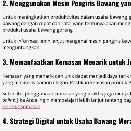
2. Menggunakan Mesin Pengiris Bawang yang
Untuk meningkatkan produktivitas dalam usaha bawang 
bawang dengan cepat dan rata, yang tentunya akan meng
produksi usaha bawang goreng.
Untuk informasi lebih lanjut mengenai mesin pengiris b
menguntungkan.
3. Memanfaatkan Kemasan Menarik untuk Ju
Kemasan yang menarik dan unik dapat menjadi daya tarik
yang minimalis namun elegan. Pastikan kemasan produk A
Selain itu, penggunaan kemasan yang praktis juga menjad
online
. Jika Anda ingin mempelajari lebih lanjut tentang
Goreng Kemasan
.
4. Strategi Digital untuk Usaha Bawang Mer