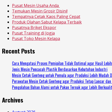
Pusat Mesin Usaha Anda
Temukan Mesin Grosir Disini!
Tempatnya Cetak Kaos Paling Cepat
Produk Olahan Sabut Kelapa Terbaik
Pusatnya Briket Ekspor
Pusat Training di Jogja
Pusat Toko Mesin Kelapa
Recent Posts
Cara Mengatasi Proses Pemipilan Tidak Optimal agar Hasil Lebi
Jenis Mesin Pencacah Plastik Berdasarkan Kebutuhan Industri
Mesin Cetak Genteng untuk Pemula agar Produksi Lebih Mudah D
Perawatan Mesin Cetak Genteng agar Produksi Tetap Lancar dan
Pengolahan Bahan Alami untuk Pakan Ternak agar Lebih Berkuali
Archives
August 2026