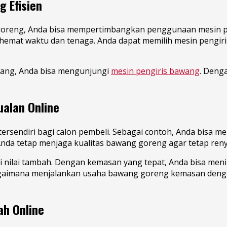
 Efisien
goreng, Anda bisa mempertimbangkan penggunaan mesin pe
hemat waktu dan tenaga. Anda dapat memilih mesin pengir
awang, Anda bisa mengunjungi
mesin pengiris bawang
. Denga
alan Online
 tersendiri bagi calon pembeli. Sebagai contoh, Anda bis
nda tetap menjaga kualitas bawang goreng agar tetap ren
i nilai tambah. Dengan kemasan yang tepat, Anda bisa men
 bagaimana menjalankan usaha bawang goreng kemasan denga
ah Online