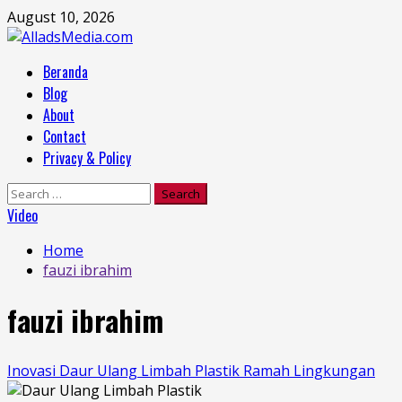
Skip
August 10, 2026
to
content
Primary
Beranda
Menu
Blog
About
Contact
Privacy & Policy
Search
for:
Video
Home
fauzi ibrahim
fauzi ibrahim
Inovasi Daur Ulang Limbah Plastik Ramah Lingkungan