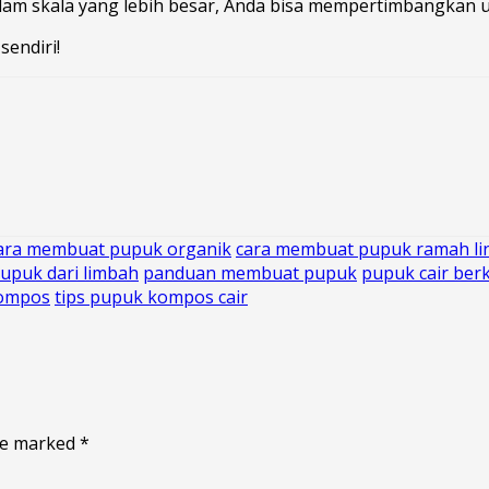
alam skala yang lebih besar, Anda bisa mempertimbangka
endiri!
ara membuat pupuk organik
cara membuat pupuk ramah l
puk dari limbah
panduan membuat pupuk
pupuk cair berk
kompos
tips pupuk kompos cair
are marked
*