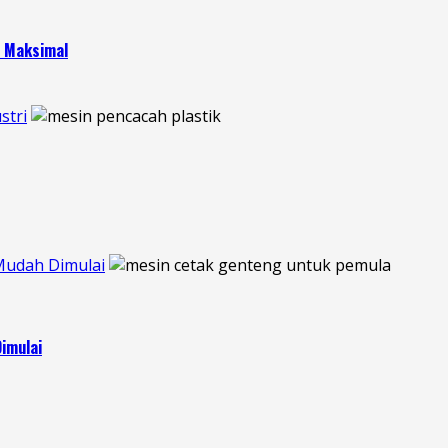
h Maksimal
stri
Mudah Dimulai
imulai