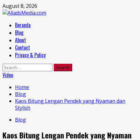
Skip
August 8, 2026
to
content
Primary
Beranda
Menu
Blog
About
Contact
Privacy & Policy
Search
for:
Video
Home
Blog
Kaos Bitung Lengan Pendek yang Nyaman dan
Stylish
Blog
Kaos Bitung Lengan Pendek yang Nyaman