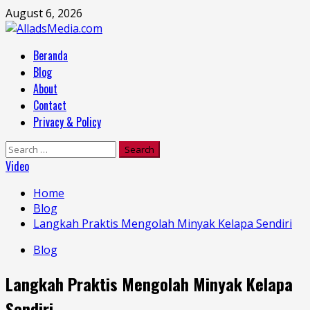
Skip
August 6, 2026
to
content
Primary
Beranda
Menu
Blog
About
Contact
Privacy & Policy
Search
for:
Video
Home
Blog
Langkah Praktis Mengolah Minyak Kelapa Sendiri
Blog
Langkah Praktis Mengolah Minyak Kelapa
Sendiri