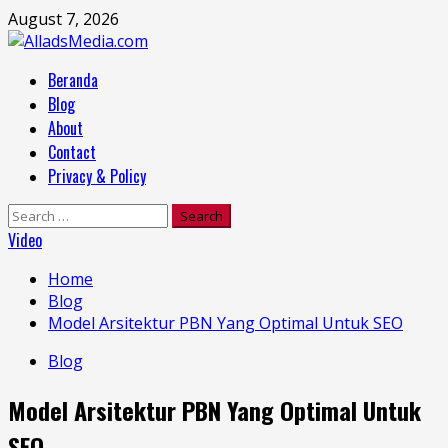
Skip
August 7, 2026
to
content
Primary
Beranda
Menu
Blog
About
Contact
Privacy & Policy
Search
for:
Video
Home
Blog
Model Arsitektur PBN Yang Optimal Untuk SEO
Blog
Model Arsitektur PBN Yang Optimal Untuk
SEO