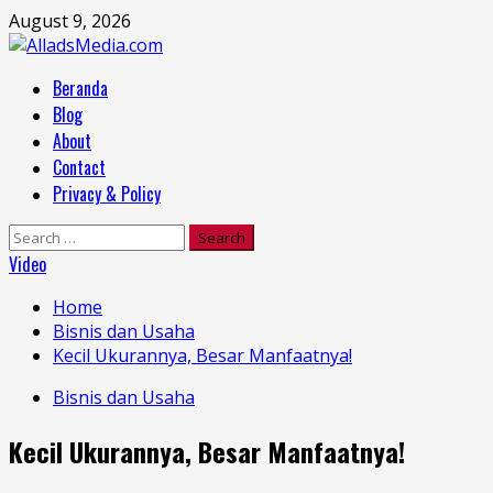
Skip
August 9, 2026
to
content
Primary
Beranda
Menu
Blog
About
Contact
Privacy & Policy
Search
for:
Video
Home
Bisnis dan Usaha
Kecil Ukurannya, Besar Manfaatnya!
Bisnis dan Usaha
Kecil Ukurannya, Besar Manfaatnya!