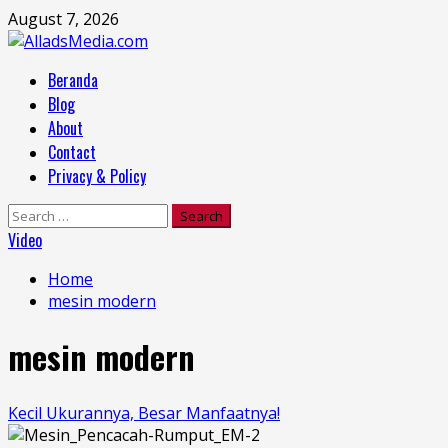
Skip
August 7, 2026
to
content
Primary
Beranda
Menu
Blog
About
Contact
Privacy & Policy
Search
for:
Video
Home
mesin modern
mesin modern
Kecil Ukurannya, Besar Manfaatnya!