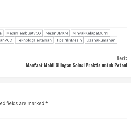
a
MesinPembuatVCO
MesinUMKM
MinyakKelapaMurni
tanVCO
TeknologiPertanian
TipsPilihMesin
UsahaRumahan
Next:
Manfaat Mobil Gilingan Solusi Praktis untuk Petani
ed fields are marked
*