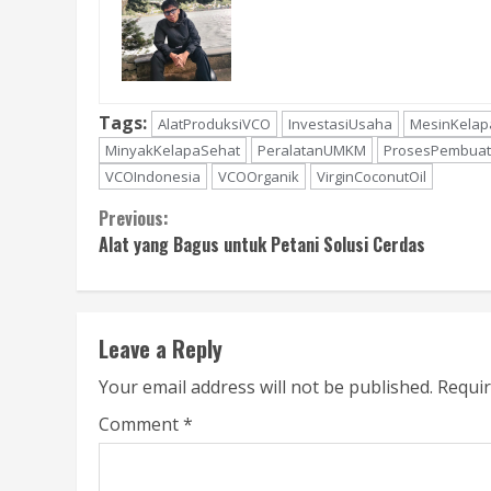
Tags:
AlatProduksiVCO
InvestasiUsaha
MesinKelap
MinyakKelapaSehat
PeralatanUMKM
ProsesPembua
VCOIndonesia
VCOOrganik
VirginCoconutOil
Continue
Previous:
Alat yang Bagus untuk Petani Solusi Cerdas
Reading
Leave a Reply
Your email address will not be published.
Requir
Comment
*