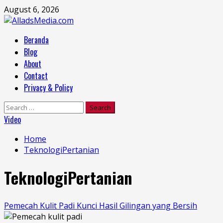
Skip
August 6, 2026
to
content
Primary
Beranda
Menu
Blog
About
Contact
Privacy & Policy
Search
for:
Video
Home
TeknologiPertanian
TeknologiPertanian
Pemecah Kulit Padi Kunci Hasil Gilingan yang Bersih