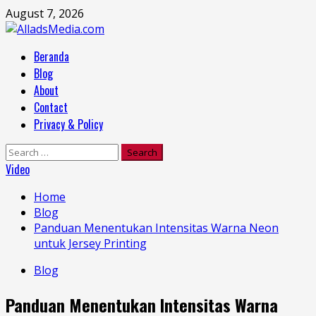
Skip
August 7, 2026
to
content
Primary
Beranda
Menu
Blog
About
Contact
Privacy & Policy
Search
for:
Video
Home
Blog
Panduan Menentukan Intensitas Warna Neon
untuk Jersey Printing
Blog
Panduan Menentukan Intensitas Warna