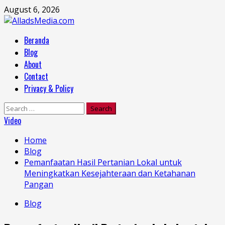
Skip
August 6, 2026
to
content
Primary
Beranda
Menu
Blog
About
Contact
Privacy & Policy
Search
for:
Video
Home
Blog
Pemanfaatan Hasil Pertanian Lokal untuk
Meningkatkan Kesejahteraan dan Ketahanan
Pangan
Blog