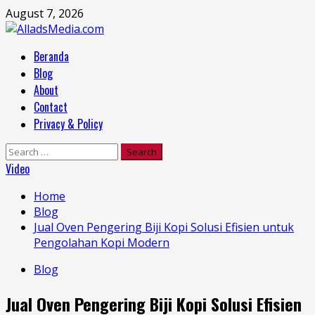
Skip
August 7, 2026
to
content
Primary
Beranda
Menu
Blog
About
Contact
Privacy & Policy
Search
for:
Video
Home
Blog
Jual Oven Pengering Biji Kopi Solusi Efisien untuk
Pengolahan Kopi Modern
Blog
Jual Oven Pengering Biji Kopi Solusi Efisien