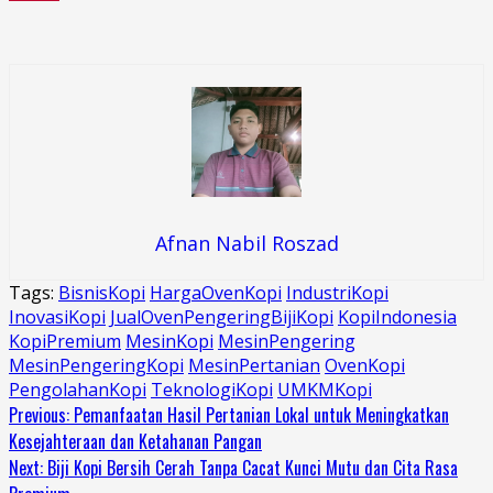
Afnan Nabil Roszad
Tags:
BisnisKopi
HargaOvenKopi
IndustriKopi
InovasiKopi
JualOvenPengeringBijiKopi
KopiIndonesia
KopiPremium
MesinKopi
MesinPengering
MesinPengeringKopi
MesinPertanian
OvenKopi
PengolahanKopi
TeknologiKopi
UMKMKopi
Continue
Previous:
Pemanfaatan Hasil Pertanian Lokal untuk Meningkatkan
Kesejahteraan dan Ketahanan Pangan
Reading
Next:
Biji Kopi Bersih Cerah Tanpa Cacat Kunci Mutu dan Cita Rasa