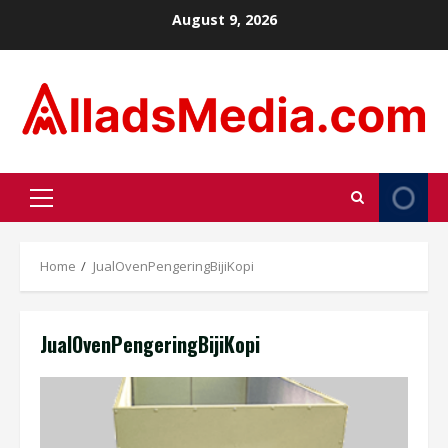
Skip
August 9, 2026
to
content
Primary
Menu
Home
JualOvenPengeringBijiKopi
JualOvenPengeringBijiKopi