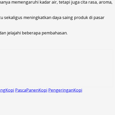
hanya memengaruhi kadar air, tetapi juga cita rasa, aroma,
u sekaligus meningkatkan daya saing produk di pasar
dan jelajahi beberapa pembahasan.
ingKopi
PascaPanenKopi
PengeringanKopi