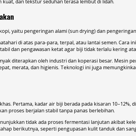
h kuat, dan tekstur seduhan terasa lembut di lidah.
nakan
pi, yaitu pengeringan alami (sun drying) dan pengeringa
atahari di atas para-para, terpal, atau lantai semen. Cara i
bil dan pengawasan ketat agar biji tidak terlalu kering at
nyak diterapkan oleh industri dan koperasi besar. Mesin
cepat, merata, dan higienis. Teknologi ini juga memungkink
khas. Pertama, kadar air biji berada pada kisaran 10–12%, di
kan proses berjalan stabil tanpa panas berlebihan.
menunjukkan tidak ada proses fermentasi lanjutan akibat kele
 tahap berikutnya, seperti pengupasan kulit tanduk dan sang