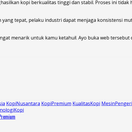
ilkan kopi berkualitas tinggi dan stabil. Proses ini tidak 
ang tepat, pelaku industri dapat menjaga konsistensi mut
gat menarik untuk kamu ketahui!. Ayo buka web tersebut 
sia
KopiNusantara
KopiPremium
KualitasKopi
MesinPenger
nologiKopi
 Premium