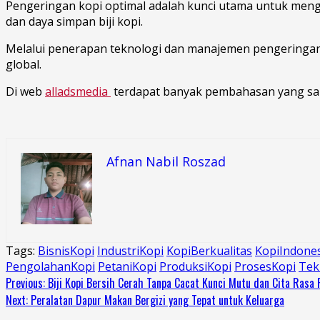
Pengeringan kopi optimal adalah kunci utama untuk menghas
dan daya simpan biji kopi.
Melalui penerapan teknologi dan manajemen pengeringan y
global.
Di web
alladsmedia
terdapat banyak pembahasan yang san
Afnan Nabil Roszad
Tags:
BisnisKopi
IndustriKopi
KopiBerkualitas
KopiIndone
PengolahanKopi
PetaniKopi
ProduksiKopi
ProsesKopi
Tek
Continue
Previous:
Biji Kopi Bersih Cerah Tanpa Cacat Kunci Mutu dan Cita Rasa
Next:
Peralatan Dapur Makan Bergizi yang Tepat untuk Keluarga
Reading