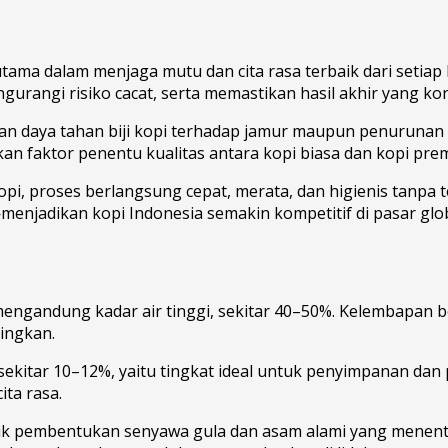
utama dalam menjaga mutu dan cita rasa terbaik dari setiap b
rangi risiko cacat, serta memastikan hasil akhir yang kon
 dan daya tahan biji kopi terhadap jamur maupun penuruna
an faktor penentu kualitas antara kopi biasa dan kopi pre
i, proses berlangsung cepat, merata, dan higienis tanpa ter
menjadikan kopi Indonesia semakin kompetitif di pasar glob
?
 mengandung kadar air tinggi, sekitar 40–50%. Kelembapan 
ingkan.
ekitar 10–12%, yaitu tingkat ideal untuk penyimpanan dan p
ta rasa.
masuk pembentukan senyawa gula dan asam alami yang menen