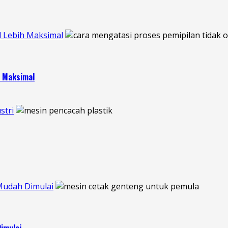
l Lebih Maksimal
h Maksimal
stri
Mudah Dimulai
imulai