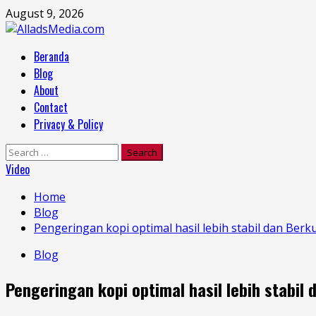
Skip
August 9, 2026
to
content
Primary
Beranda
Menu
Blog
About
Contact
Privacy & Policy
Search
for:
Video
Home
Blog
Pengeringan kopi optimal hasil lebih stabil dan Berku
Blog
Pengeringan kopi optimal hasil lebih stabil 