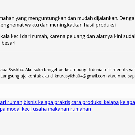
s rumahan yang menguntungkan dan mudah dijalankan. Denga
menghemat waktu dan meningkatkan hasil produksi.
kala kecil dari rumah, karena peluang dan alatnya kini su
 besar!
i sapa Syiskha. Aku suka banget berkecimpung di dunia tulis menuli
t? Langsung aja kontak aku di knurasyikha04@gmail.com atau mau sap
 dari rumah
bisnis kelapa praktis
cara produksi kelapa
kelapa
pa modal kecil
usaha makanan rumahan