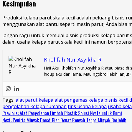
Kesimpulan
Produksi kelapa parut skala kecil adalah peluang bisni
menggunakan alat bantu seperti mesin parut, Anda bisa 
Jangan ragu untuk memulai bisnis produksi kelapa parut s
dalam usaha kelapa parut skala kecil ini namun berpotensi
Kholifah Nur Asyikha R
Hai! Aku Kholifah Nur Asyikha R atau biasa d
hidup aku dari lama. Mau ngobrol lebih lanju
Tags:
alat parut kelapa
alat pengemas kelapa
bisnis kecil
pengolahan kelapa rumahan
tips usaha kelapa
usaha kela
Continue
Previous:
Alat Pengolahan Limbah Plastik Solusi Nyata untuk Bumi
Next:
Peniris Minyak Donat Biar Donat Renyah Tanpa Minyak Berlebih
Reading