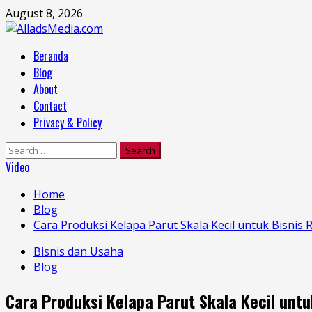
Skip
August 8, 2026
to
content
Primary
Beranda
Menu
Blog
About
Contact
Privacy & Policy
Search
for:
Video
Home
Blog
Cara Produksi Kelapa Parut Skala Kecil untuk Bisni
Bisnis dan Usaha
Blog
Cara Produksi Kelapa Parut Skala Kecil unt