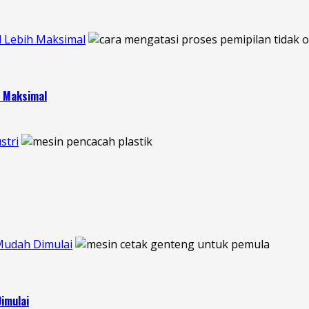
l Lebih Maksimal
h Maksimal
stri
Mudah Dimulai
imulai