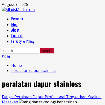
Skip
August 9, 2026
to
content
Primary
Beranda
Menu
Blog
About
Contact
Privacy & Policy
Search
for:
Video
Home
peralatan dapur stainless
peralatan dapur stainless
Fungsi Peralatan Dapur Profesional Tingkatkan Kualitas
Masakan